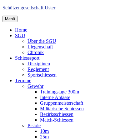
Schützengesellschaft Uster
Menü
Home
SGU
Über die SGU
Liegenschaft
Chronik
Schiesssport
Disziplinen
Reglement
Sportschiessen
Termine
Gewehr
Trainingstage 300m
Interne Anlässe
Gruppenmeisterschaft
Militärische Schiessen
Bezirksschiessen
Match-Schiessen
Pistole
10m
25m