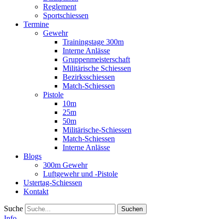
Reglement
Sportschiessen
Termine
Gewehr
Trainingstage 300m
Interne Anlässe
Gruppenmeisterschaft
Militärische Schiessen
Bezirksschiessen
Match-Schiessen
Pistole
10m
25m
50m
Militärische-Schiessen
Match-Schiessen
Interne Anlässe
Blogs
300m Gewehr
Luftgewehr und -Pistole
Ustertag-Schiessen
Kontakt
Suche
Info