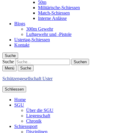
50m
Militärische-Schiessen
Match-Schiessen
Interne Anlässe
Blogs
300m Gewehr
Luftgewehr und -Pistole
Ustertag-Schiessen
Kontakt
Suche
Suche
Menü
Suche
Schützengesellschaft Uster
Schliessen
Home
SGU
Über die SGU
Liegenschaft
Chronik
Schiesssport
Disziplinen