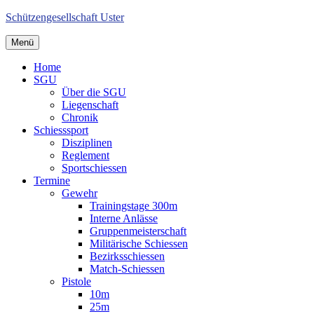
Schützengesellschaft Uster
Menü
Home
SGU
Über die SGU
Liegenschaft
Chronik
Schiesssport
Disziplinen
Reglement
Sportschiessen
Termine
Gewehr
Trainingstage 300m
Interne Anlässe
Gruppenmeisterschaft
Militärische Schiessen
Bezirksschiessen
Match-Schiessen
Pistole
10m
25m