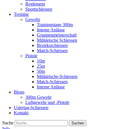
Reglement
Sportschiessen
Termine
Gewehr
Trainingstage 300m
Interne Anlässe
Gruppenmeisterschaft
Militärische Schiessen
Bezirksschiessen
Match-Schiessen
Pistole
10m
25m
50m
Militärische-Schiessen
Match-Schiessen
Interne Anlässe
Blogs
300m Gewehr
Luftgewehr und -Pistole
Ustertag-Schiessen
Kontakt
Suche
Info