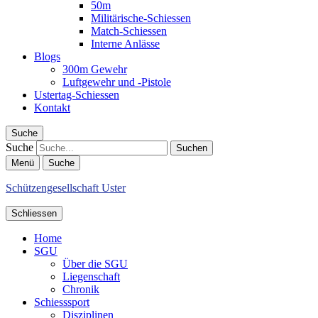
50m
Militärische-Schiessen
Match-Schiessen
Interne Anlässe
Blogs
300m Gewehr
Luftgewehr und -Pistole
Ustertag-Schiessen
Kontakt
Suche
Suche
Menü
Suche
Schützengesellschaft Uster
Schliessen
Home
SGU
Über die SGU
Liegenschaft
Chronik
Schiesssport
Disziplinen