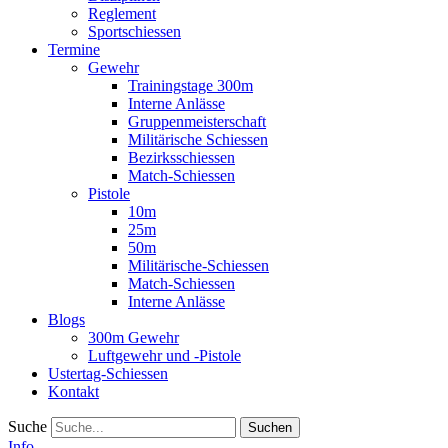
Reglement
Sportschiessen
Termine
Gewehr
Trainingstage 300m
Interne Anlässe
Gruppenmeisterschaft
Militärische Schiessen
Bezirksschiessen
Match-Schiessen
Pistole
10m
25m
50m
Militärische-Schiessen
Match-Schiessen
Interne Anlässe
Blogs
300m Gewehr
Luftgewehr und -Pistole
Ustertag-Schiessen
Kontakt
Suche
Info