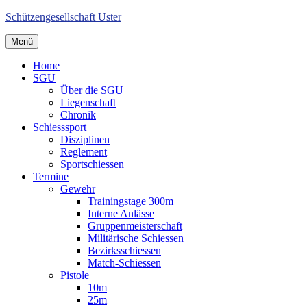
Schützengesellschaft Uster
Menü
Home
SGU
Über die SGU
Liegenschaft
Chronik
Schiesssport
Disziplinen
Reglement
Sportschiessen
Termine
Gewehr
Trainingstage 300m
Interne Anlässe
Gruppenmeisterschaft
Militärische Schiessen
Bezirksschiessen
Match-Schiessen
Pistole
10m
25m