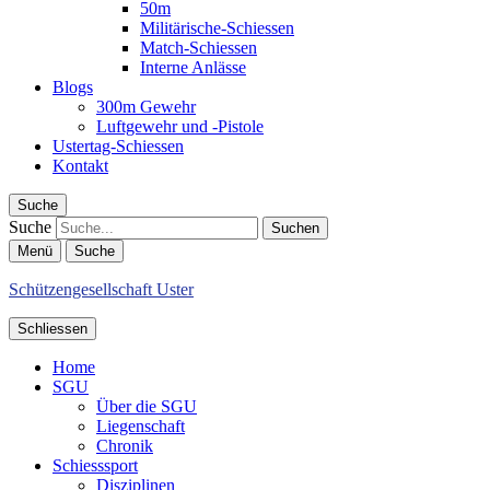
50m
Militärische-Schiessen
Match-Schiessen
Interne Anlässe
Blogs
300m Gewehr
Luftgewehr und -Pistole
Ustertag-Schiessen
Kontakt
Suche
Suche
Menü
Suche
Schützengesellschaft Uster
Schliessen
Home
SGU
Über die SGU
Liegenschaft
Chronik
Schiesssport
Disziplinen