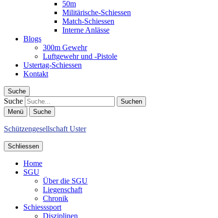
50m
Militärische-Schiessen
Match-Schiessen
Interne Anlässe
Blogs
300m Gewehr
Luftgewehr und -Pistole
Ustertag-Schiessen
Kontakt
Suche
Suche
Menü
Suche
Schützengesellschaft Uster
Schliessen
Home
SGU
Über die SGU
Liegenschaft
Chronik
Schiesssport
Disziplinen