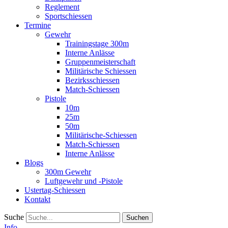
Reglement
Sportschiessen
Termine
Gewehr
Trainingstage 300m
Interne Anlässe
Gruppenmeisterschaft
Militärische Schiessen
Bezirksschiessen
Match-Schiessen
Pistole
10m
25m
50m
Militärische-Schiessen
Match-Schiessen
Interne Anlässe
Blogs
300m Gewehr
Luftgewehr und -Pistole
Ustertag-Schiessen
Kontakt
Suche
Info