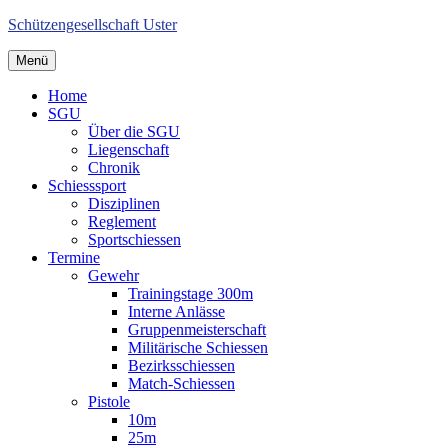
Schützengesellschaft Uster
Menü
Home
SGU
Über die SGU
Liegenschaft
Chronik
Schiesssport
Disziplinen
Reglement
Sportschiessen
Termine
Gewehr
Trainingstage 300m
Interne Anlässe
Gruppenmeisterschaft
Militärische Schiessen
Bezirksschiessen
Match-Schiessen
Pistole
10m
25m