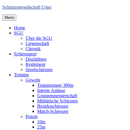
Schützengesellschaft Uster
Menü
Home
SGU
Über die SGU
Liegenschaft
Chronik
Schiesssport
Disziplinen
Reglement
Sportschiessen
Termine
Gewehr
Trainingstage 300m
Interne Anlässe
Gruppenmeisterschaft
Militärische Schiessen
Bezirksschiessen
Match-Schiessen
Pistole
10m
25m