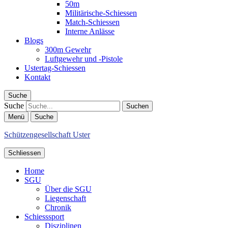
50m
Militärische-Schiessen
Match-Schiessen
Interne Anlässe
Blogs
300m Gewehr
Luftgewehr und -Pistole
Ustertag-Schiessen
Kontakt
Suche
Suche
Menü
Suche
Schützengesellschaft Uster
Schliessen
Home
SGU
Über die SGU
Liegenschaft
Chronik
Schiesssport
Disziplinen