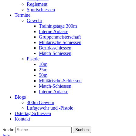
Reglement
Sportschiessen
Termine
Gewehr
Trainingstage 300m
Interne Anlässe
Gruppenmeisterschaft
Militärische Schiessen
Bezirksschiessen
Match-Schiessen
Pistole
10m
25m
50m
Militärische-Schiessen
Match-Schiessen
Interne Anlässe
Blogs
300m Gewehr
Luftgewehr und -Pistole
Ustertag-Schiessen
Kontakt
Suche
Info